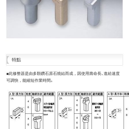
特點
■此修整器是由多顆鑽石原石燒結而成，因使用壽命長、進給速度
可調快，能縮短作業時間。