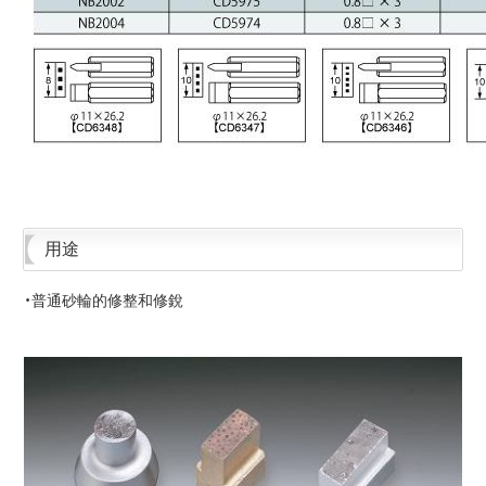
用途
・普通砂輪的修整和修銳