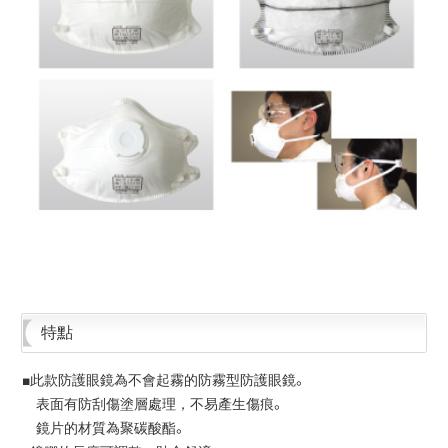
特點
■此款防護眼鏡為不會起霧的防霧型防護眼鏡。
表面有防刮傷塗層處理，不易產生傷痕。
鏡片的材質為聚碳酸酯。