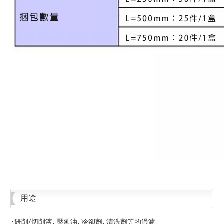
用途
・研削/切削液、壓延油、冷卻劑、清洗劑等的過濾