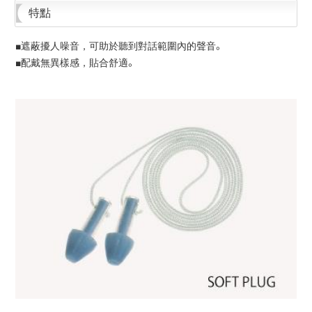
特點
■遮蔽擾人噪音，可助於聽到對話範圍內的聲音。
■配戴無異樣感，貼合舒適。