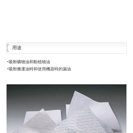
用途
・吸附礦物油和動植物油
・吸附搬運油時和使用機器時的漏油