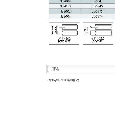
用途
・普通砂輪的修整和修銳