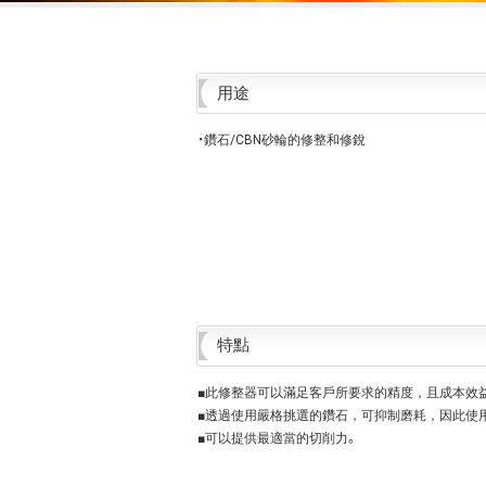
用途
・鑽石/CBN砂輪的修整和修銳
特點
■此修整器可以滿足客戶所要求的精度，且成本效
■透過使用嚴格挑選的鑽石，可抑制磨耗，因此使
■可以提供最適當的切削力。