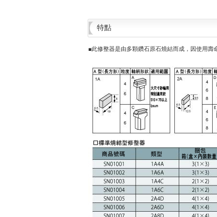
特點
■此修整器是由多顆鑽石原石燒結而成，因使用壽