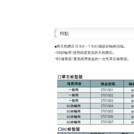
特點
■將天然鑽石（0.5ct～1.5ct）鑲嵌於軸柄頂端。
・SG砂輪用：使用純度更高的天然鑽石。
・BC修整器：重視經濟效益的一次性單石修整器。