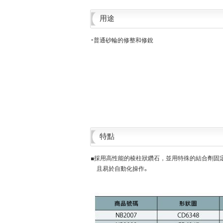
用途
・普通砂輪的修整和修銳
特點
■採用高性能的棱柱狀鑽石，並用特殊的結合劑固
且易於自動化操作。