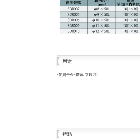
用途
・硬質合金（鑽頭、立銑刀）
特點