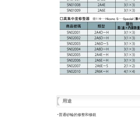
用途
・普通砂輪的修整和修銳