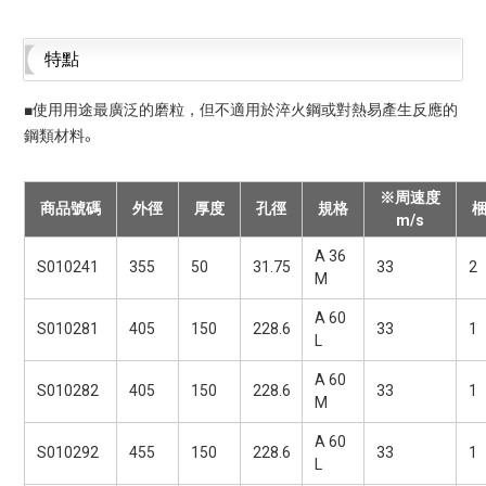
特點
■使用用途最廣泛的磨粒，但不適用於淬火鋼或對熱易產生反應的
鋼類材料。
※周速度
商品號碼
外徑
厚度
孔徑
規格
m/s
A 36
S010241
355
50
31.75
33
2
M
A 60
S010281
405
150
228.6
33
1
L
A 60
S010282
405
150
228.6
33
1
M
A 60
S010292
455
150
228.6
33
1
L