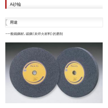
A砂輪
用途
・一般鐵鋼材、碳鋼（未焠火材料）的磨削