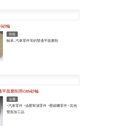
削砂輪
樹脂
軸承、汽車零件等的雙邊平面磨削
邊平面磨削用CBN砂輪
金屬
・汽車零件 ・油壓幫浦零件 ・壓縮機零件 ・其他
雙面加工品