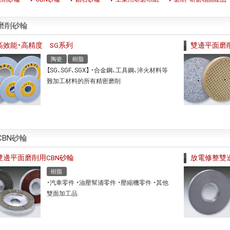
磨削砂輪
高效能・高精度 SG系列
雙邊平面磨
陶瓷
樹脂
【SG、SGF、SGX】 ・合金鋼、工具鋼、淬火材料等
難加工材料的所有精密磨削
CBN砂輪
雙邊平面磨削用CBN砂輪
放電修整雙
樹脂
・汽車零件 ・油壓幫浦零件 ・壓縮機零件 ・其他
雙面加工品