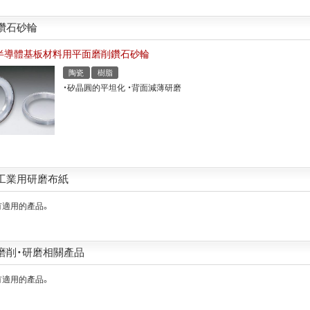
鑽石砂輪
半導體基板材料用平面磨削鑽石砂輪
陶瓷
樹脂
・矽晶圓的平坦化 ・背面減薄研磨
工業用研磨布紙
有適用的產品。
磨削・研磨相關產品
有適用的產品。