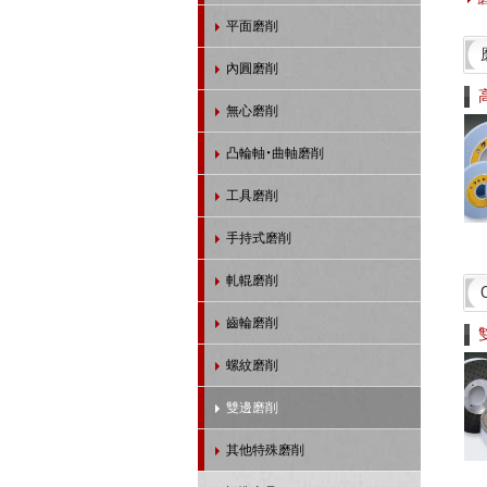
平面磨削
內圓磨削
無心磨削
凸輪軸・曲軸磨削
工具磨削
手持式磨削
軋輥磨削
齒輪磨削
螺紋磨削
雙邊磨削
其他特殊磨削