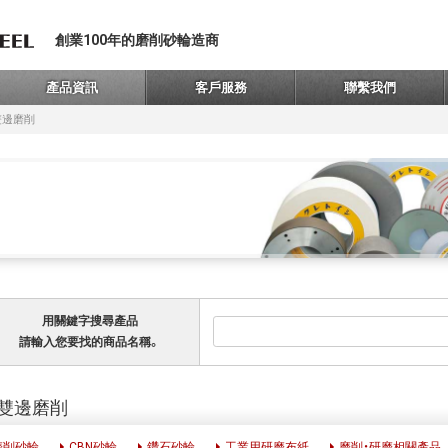
創業100年的磨削砂輪造商
產品資訊
客戶服務
聯繫我們
雙邊磨削
用關鍵字搜尋產品
請輸入您要找的商品名稱。
雙邊磨削
磨削砂輪
CBN砂輪
鑽石砂輪
工業用研磨布紙
磨削・研磨相關產品